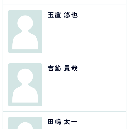
玉置 悠也
吉筋 貴哉
田嶋 太一