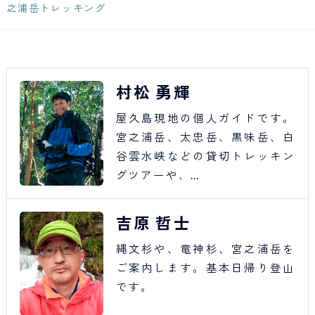
Japan Tourism
之浦岳トレッキング
村松 勇輝
屋久島現地の個人ガイドです。
宮之浦岳、太忠岳、黒味岳、白
谷雲水峡などの貸切トレッキン
グツアーや、…
吉原 哲士
縄文杉や、竜神杉、宮之浦岳を
ご案内します。基本日帰り登山
です。