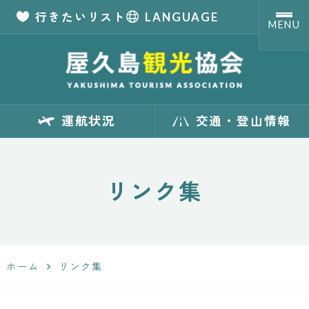
行きたいリスト
LANGUAGE
MENU
【公式】屋久島観
運航状況
交通・登山情報
光協会 世界自然
遺産「屋久島」の
リンク集
観光・旅行情報
サイト
ホーム
リンク集
Yakushima