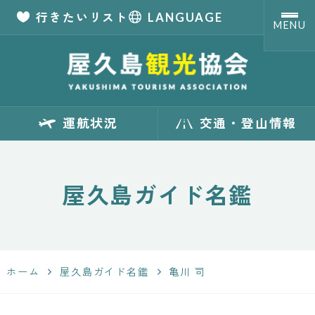
行きたいリスト
LANGUAGE
MENU
【公式】屋久島観
運航状況
交通・登山情報
光協会 世界自然
遺産「屋久島」の
屋久島ガイド名鑑
観光・旅行情報
サイト
ホーム
屋久島ガイド名鑑
亀川 司
Yakushima