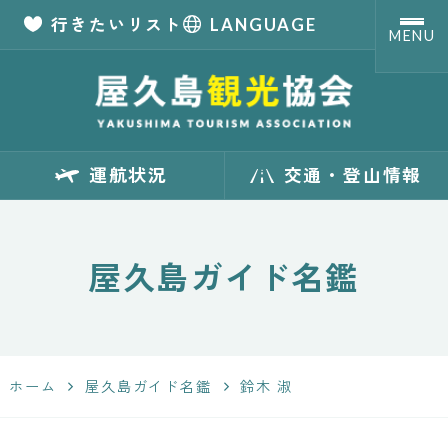
行きたいリスト
LANGUAGE
MENU
【公式】屋久島観
運航状況
交通・登山情報
光協会 世界自然
遺産「屋久島」の
屋久島ガイド名鑑
観光・旅行情報
サイト
ホーム
屋久島ガイド名鑑
鈴木 淑
Yakushima