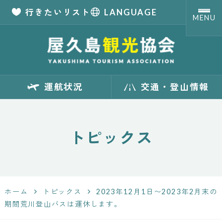
行きたいリスト
LANGUAGE
MENU
【公式】屋久島観
運航状況
交通・登山情報
光協会 世界自然
遺産「屋久島」の
トピックス
観光・旅行情報
サイト
ホーム
トピックス
2023年12月1日〜2023年2月末の
Yakushima
期間荒川登山バスは運休します。