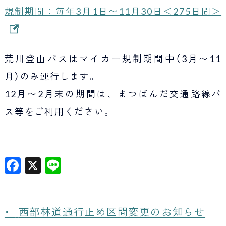
規制期間：毎年3月1日〜11月30日＜275日間＞
荒川登山バスはマイカー規制期間中（3月〜11
月）のみ運行します。
12月〜2月末の期間は、まつばんだ交通路線バ
ス等をご利用ください。
F
X
Li
a
n
c
e
e
←
西部林道通行止め区間変更のお知らせ