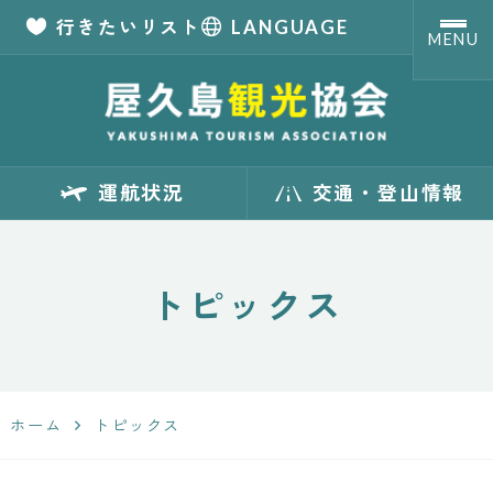
行きたいリスト
LANGUAGE
MENU
【公式】屋久島観
運航状況
交通・登山情報
光協会 世界自然
遺産「屋久島」の
トピックス
観光・旅行情報
サイト
ホーム
トピックス
Yakushima