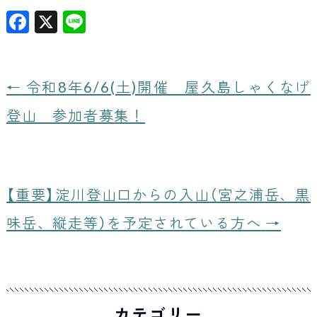
F
X
Li
a
n
c
e
e
←
令和8年6/6(土)開催 屋久島しゃくなげ
b
登山 参加者募集！
o
o
k
【重要】淀川登山口からの入山（宮之浦岳、黒
味岳、縦走等）を予定されている方へ
→
カテゴリー