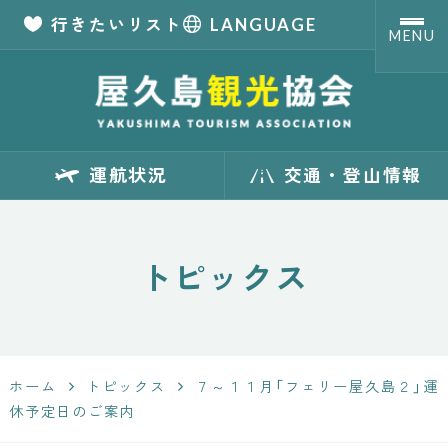
行きたいリスト
LANGUAGE
MENU
【公式】屋久島観
運航状況
交通・登山情報
光協会 世界自然
遺産「屋久島」の
トピックス
観光・旅行情報
サイト
ホーム
トピックス
７～１１月「フェリー屋久島２」運
Yakushima
休予定日のご案内