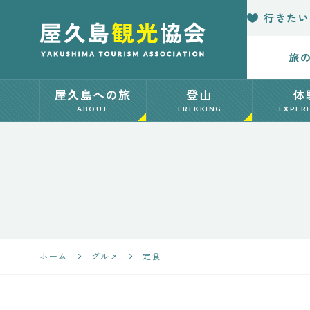
行きたい
旅
【公式】屋久島
屋久島への旅
登山
体
観光協会 世界
ABOUT
TREKKING
EXPER
自然遺産「屋久
島」の観光・旅
行情報サイト
Yakushima
ホーム
グルメ
定食
Japan Tourism