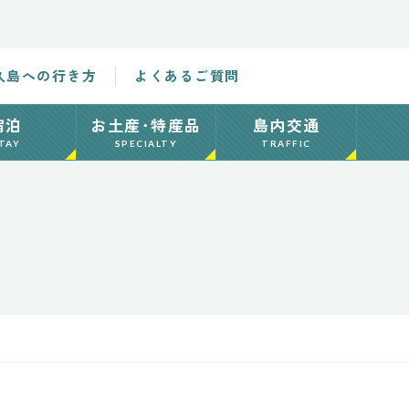
久島への行き方
よくあるご質問
宿泊
お土産･特産品
島内交通
TAY
SPECIALTY
TRAFFIC