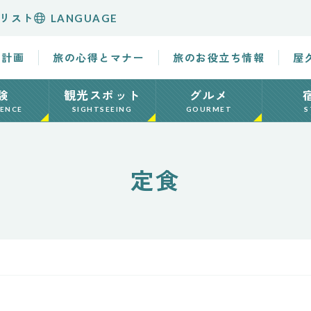
リスト
LANGUAGE
の計画
旅の心得とマナー
旅のお役立ち情報
屋
験
観光スポット
グルメ
IENCE
SIGHTSEEING
GOURMET
S
定食