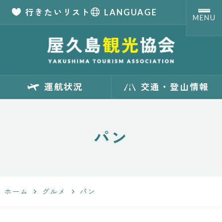
行きたいリスト
LANGUAGE
MENU
【公式】屋久島観
運航状況
交通・登山情報
光協会 世界自然
遺産「屋久島」の
パン
観光・旅行情報
サイト
ホーム
グルメ
パン
Yakushima