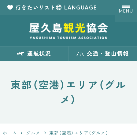
行きたいリスト
LANGUAGE
MENU
【公式】屋久島観
運航状況
交通・登山情報
光協会 世界自然
遺産「屋久島」の
東部（空港）エリア（グル
観光・旅行情報
メ）
サイト
Yakushima
ホーム
グルメ
東部（空港）エリア（グルメ）