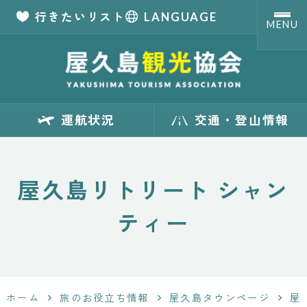
行きたいリスト
LANGUAGE
MENU
【公式】屋久島観
運航状況
交通・登山情報
光協会 世界自然
遺産「屋久島」の
屋久島リトリート シャン
観光・旅行情報
ティー
サイト
Yakushima
ホーム
旅のお役立ち情報
屋久島タウンページ
屋