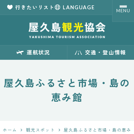
行きたいリスト
LANGUAGE
MENU
【公式】屋久島観
運航状況
交通・登山情報
光協会 世界自然
遺産「屋久島」の
屋久島ふるさと市場・島の
観光・旅行情報
恵み館
サイト
Yakushima
ホーム
観光スポット
屋久島ふるさと市場・島の恵み