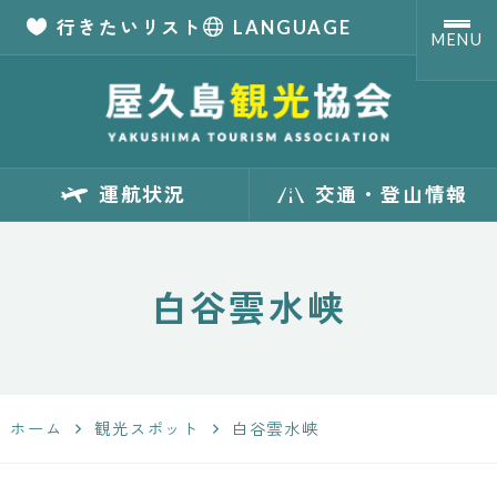
行きたいリスト
LANGUAGE
MENU
【公式】屋久島観
運航状況
交通・登山情報
光協会 世界自然
遺産「屋久島」の
白谷雲水峡
観光・旅行情報
サイト
ホーム
観光スポット
白谷雲水峡
Yakushima