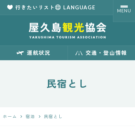
行きたいリスト
LANGUAGE
MENU
【公式】屋久島観
運航状況
交通・登山情報
光協会 世界自然
遺産「屋久島」の
民宿とし
観光・旅行情報
サイト
ホーム
宿泊
民宿とし
Yakushima