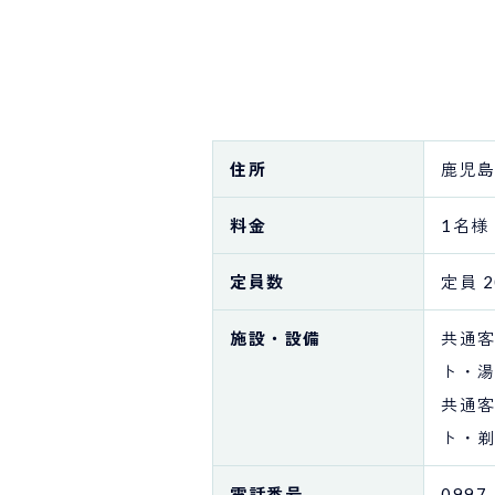
住所
鹿児島
料金
1名様
定員数
定員 
施設・設備
共通
ト・
共通
ト・
電話番号
0997