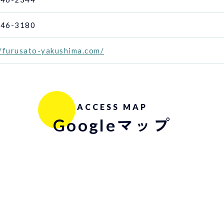
-46-3180
//furusato-yakushima.com/
ACCESS MAP
Googleマップ