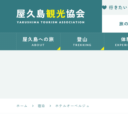
行きたい
旅
【公式】屋久島
屋久島への旅
登山
体
観光協会 世界
ABOUT
TREKKING
EXPER
自然遺産「屋久
島」の観光・旅
行情報サイト
Yakushima
ホーム
宿泊
ホテルオーベルジュ
Japan Tourism