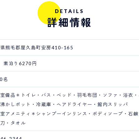
DETAILS
詳細情報
県熊毛郡屋久島町安房410-165
 素泊り6270円
20名
客室備品＊トイレ・バス・ベッド・羽毛布団・ソファ・浴衣・
湯沸かしポット・冷蔵庫・ヘアドライヤー・館内スリッパ
客室アメニティ＊シャンプーインリンス・ボディソープ・石鹸
剃刀・タオル
-46-2344