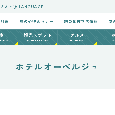
リスト
LANGUAGE
の計画
旅の心得とマナー
旅のお役立ち情報
屋
験
観光スポット
グルメ
IENCE
SIGHTSEEING
GOURMET
S
ホテルオーベルジュ