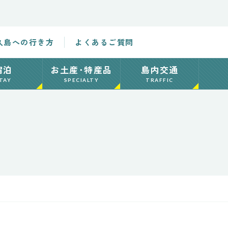
久島への行き方
よくあるご質問
宿泊
お土産･特産品
島内交通
TAY
SPECIALTY
TRAFFIC