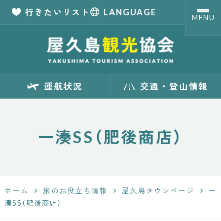
行きたいリスト
LANGUAGE
MENU
【公式】屋久島観
運航状況
交通・登山情報
光協会 世界自然
遺産「屋久島」の
一湊SS（肥後商店）
観光・旅行情報
サイト
ホーム
旅のお役立ち情報
屋久島タウンページ
一
Yakushima
湊SS（肥後商店）