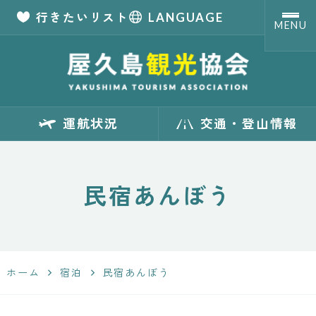
行きたいリスト
LANGUAGE
MENU
【公式】屋久島観
運航状況
交通・登山情報
光協会 世界自然
遺産「屋久島」の
民宿あんぼう
観光・旅行情報
サイト
ホーム
宿泊
民宿あんぼう
Yakushima