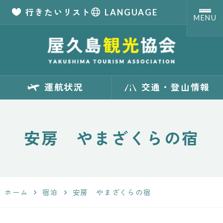
行きたいリスト
LANGUAGE
MENU
【公式】屋久島観
運航状況
交通・登山情報
光協会 世界自然
遺産「屋久島」の
安房 やまざくらの宿
観光・旅行情報
サイト
ホーム
宿泊
安房 やまざくらの宿
Yakushima