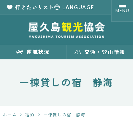
行きたいリスト
LANGUAGE
MENU
【公式】屋久島観
運航状況
交通・登山情報
光協会 世界自然
遺産「屋久島」の
一棟貸しの宿 静海
観光・旅行情報
サイト
ホーム
宿泊
一棟貸しの宿 静海
Yakushima