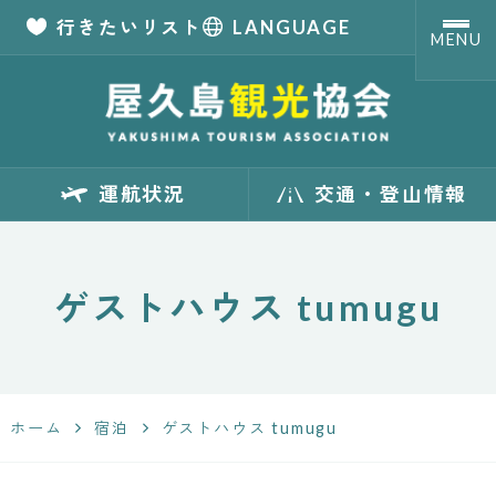
行きたいリスト
LANGUAGE
MENU
【公式】屋久島観
運航状況
交通・登山情報
光協会 世界自然
遺産「屋久島」の
ゲストハウス tumugu
観光・旅行情報
サイト
ホーム
宿泊
ゲストハウス tumugu
Yakushima