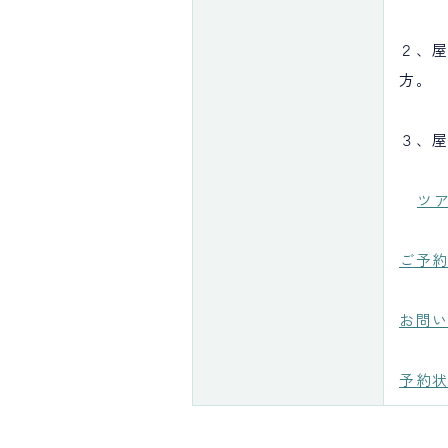
２、
方。
３、
ツ
ご予
お問
予約