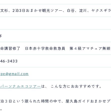
文杉、2泊3日おまかせ観光ツアー、白谷、淀川、ヤクスギ
年
救命講習修了 日本赤十字救命救急員 第４級アマチュア無線
-46-3433
pe@gmail.com
島パーソナルエコツアー
は、 こんな方におおすすめです。
２泊３日という限られた時間の中で、屋久島ガイドおまかせプ
方。