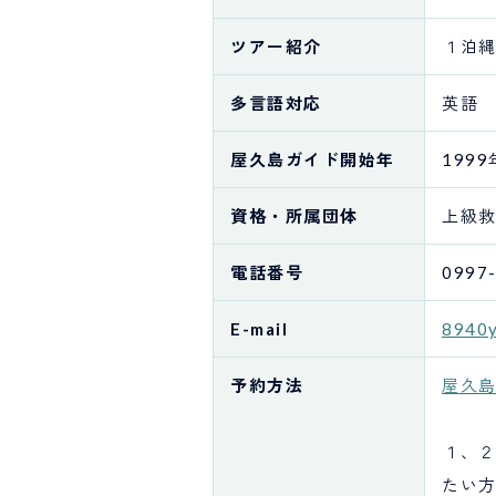
ツアー紹介
１泊縄
多言語対応
英語
屋久島ガイド
開始年
1999
資格・
所属団体
上級
電話番号
0997
E-mail
8940y
予約方法
屋久
１、
たい