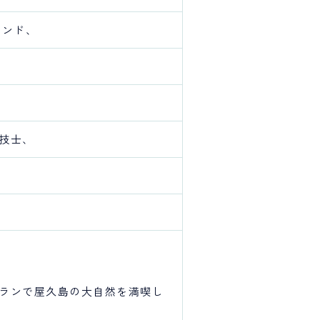
ランド、
技士、
ランで屋久島の大自然を満喫し