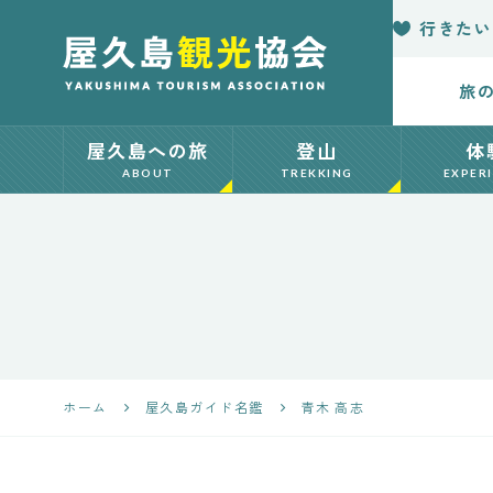
行きたい
旅
【公式】屋久島
屋久島への旅
登山
体
観光協会 世界
ABOUT
TREKKING
EXPER
自然遺産「屋久
島」の観光・旅
行情報サイト
Yakushima
ホーム
屋久島ガイド名鑑
青木 高志
Japan Tourism