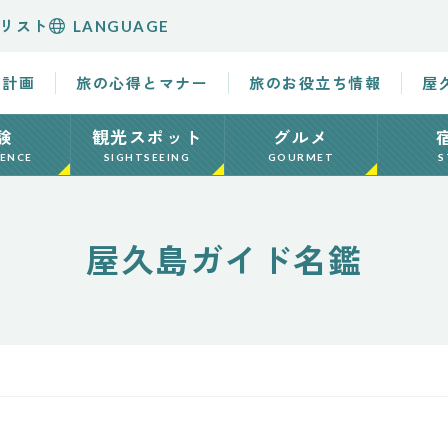
リスト
LANGUAGE
の計画
旅の心得とマナー
旅のお役立ち情報
屋
験
観光スポット
グルメ
IENCE
SIGHTSEEING
GOURMET
S
屋久島ガイド名鑑