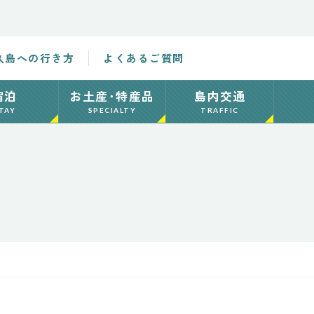
久島への行き方
よくあるご質問
宿泊
お土産･特産品
島内交通
TAY
SPECIALTY
TRAFFIC