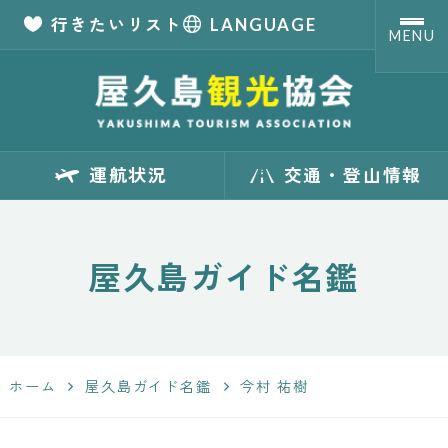
行きたいリスト
LANGUAGE
MENU
【公式】屋久島観
運航状況
交通・登山情報
光協会 世界自然
遺産「屋久島」の
屋久島ガイド名鑑
観光・旅行情報
サイト
ホーム
屋久島ガイド名鑑
今村 祐樹
Yakushima