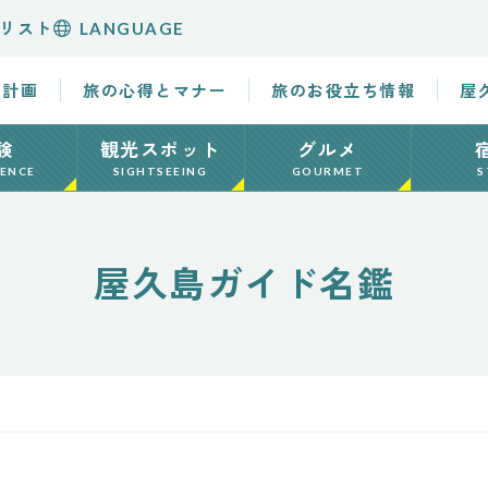
リスト
LANGUAGE
の計画
旅の心得とマナー
旅のお役立ち情報
屋
験
観光スポット
グルメ
IENCE
SIGHTSEEING
GOURMET
S
屋久島ガイド名鑑