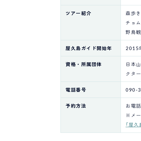
ツアー紹介
森歩き
チョム
野鳥
屋久島ガイド
開始年
2015
資格・
所属団体
日本山
クタ
電話番号
090-
予約方法
お電
※メー
「屋久