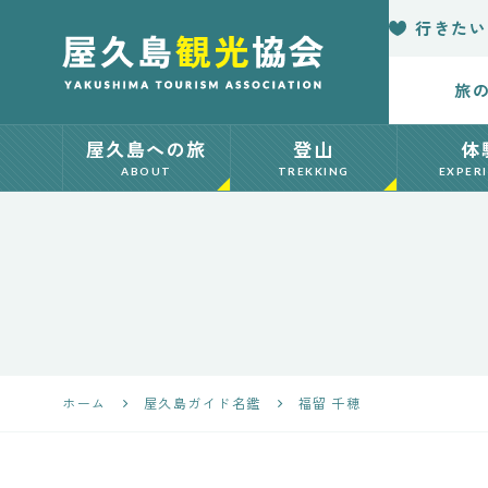
行きたい
旅
【公式】屋久島
屋久島への旅
登山
体
観光協会 世界
ABOUT
TREKKING
EXPER
自然遺産「屋久
島」の観光・旅
行情報サイト
Yakushima
ホーム
屋久島ガイド名鑑
福留 千穂
Japan Tourism