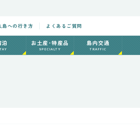
久島への行き方
よくあるご質問
宿泊
お土産･特産品
島内交通
TAY
SPECIALTY
TRAFFIC